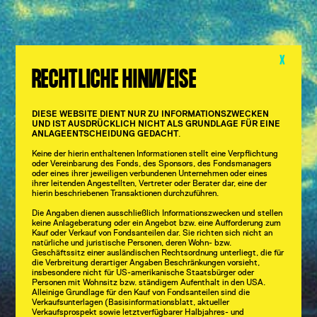
X
RECHTLICHE HINWEISE
DIESE WEBSITE DIENT NUR ZU INFORMATIONSZWECKEN
UND IST AUSDRÜCKLICH NICHT ALS GRUNDLAGE FÜR EINE
ANLAGEENTSCHEIDUNG GEDACHT
.
Keine der hierin enthaltenen Informationen stellt eine Verpflichtung
oder Vereinbarung des Fonds, des Sponsors, des Fondsmanagers
oder eines ihrer jeweiligen verbundenen Unternehmen oder eines
ihrer leitenden Angestellten, Vertreter oder Berater dar, eine der
hierin beschriebenen Transaktionen durchzuführen.
Die Angaben dienen ausschließlich Informationszwecken und stellen
keine Anlageberatung oder ein Angebot bzw. eine Aufforderung zum
Kauf oder Verkauf von Fondsanteilen dar. Sie richten sich nicht an
natürliche und juristische Personen, deren Wohn- bzw.
Geschäftssitz einer ausländischen Rechtsordnung unterliegt, die für
die Verbreitung derartiger Angaben Beschränkungen vorsieht,
insbesondere nicht für US-amerikanische Staatsbürger oder
Personen mit Wohnsitz bzw. ständigem Aufenthalt in den USA.
Alleinige Grundlage für den Kauf von Fondsanteilen sind die
Verkaufsunterlagen (Basisinformationsblatt, aktueller
Verkaufsprospekt sowie letztverfügbarer Halbjahres- und