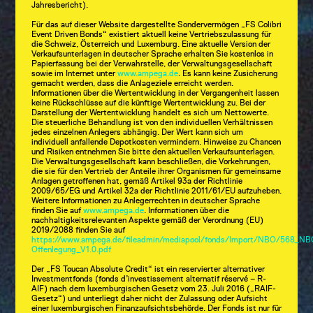
Jahresbericht).
Für das auf dieser Website dargestellte Sondervermögen „FS Colibri
Event Driven Bonds“ existiert aktuell keine Vertriebszulassung für
die Schweiz, Österreich und Luxemburg. Eine aktuelle Version der
Verkaufsunterlagen in deutscher Sprache erhalten Sie kostenlos in
Papierfassung bei der Verwahrstelle, der Verwaltungsgesellschaft
sowie im Internet unter
www.ampega.de
. Es kann keine Zusicherung
gemacht werden, dass die Anlageziele erreicht werden.
Informationen über die Wertentwicklung in der Vergangenheit lassen
keine Rückschlüsse auf die künftige Wertentwicklung zu. Bei der
Darstellung der Wertentwicklung handelt es sich um Nettowerte.
Die steuerliche Behandlung ist von den individuellen Verhältnissen
jedes einzelnen Anlegers abhängig. Der Wert kann sich um
individuell anfallende Depotkosten vermindern. Hinweise zu Chancen
und Risiken entnehmen Sie bitte den aktuellen Verkaufsunterlagen.
Die Verwaltungsgesellschaft kann beschließen, die Vorkehrungen,
die sie für den Vertrieb der Anteile ihrer Organismen für gemeinsame
Anlagen getroffenen hat, gemäß Artikel 93a der Richtlinie
2009/65/EG und Artikel 32a der Richtlinie 2011/61/EU aufzuheben.
Weitere Informationen zu Anlegerrechten in deutscher Sprache
finden Sie auf
www.ampega.de
. Informationen über die
nachhaltigkeitsrelevanten Aspekte gemäß der Verordnung (EU)
2019/2088 finden Sie auf
https://www.ampega.de/fileadmin/mediapool/fonds/Import/NBO/568_NBO
Offenlegung_V1.0.pdf
Der „FS Toucan Absolute Credit“ ist ein reservierter alternativer
Investmentfonds (fonds d’investissement alternatif réservé – R-
AIF) nach dem luxemburgischen Gesetz vom 23. Juli 2016 („RAIF-
Gesetz“) und unterliegt daher nicht der Zulassung oder Aufsicht
einer luxemburgischen Finanzaufsichtsbehörde. Der Fonds ist nur für