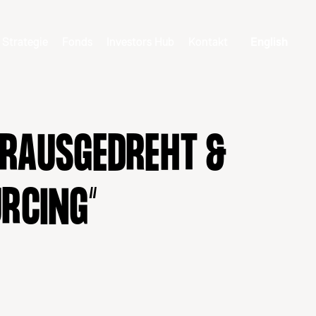
Strategie
Fonds
Investors Hub
Kontakt
English
 „RAUSGEDREHT &
URCING“