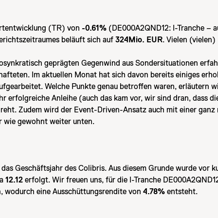
ertentwicklung (TR) von
-0.61%
(DE000A2QND12: I-Tranche – a
richtszeitraumes beläuft sich auf
324Mio. EUR
. Vielen (vielen
diosynkratisch geprägten Gegenwind aus Sondersituationen erfahr
fteten. Im aktuellen Monat hat sich davon bereits einiges erhol
ufgearbeitet. Welche Punkte genau betroffen waren, erläutern wi
 erfolgreiche Anleihe (auch das kam vor, wir sind dran, dass di
reht. Zudem wird der Event-Driven-Ansatz auch mit einer ganz n
ir wie gewohnt weiter unten.
das Geschäftsjahr des Colibris. Aus diesem Grunde wurde vor k
ta
12.12
erfolgt. Wir freuen uns, für die I-Tranche DE000A2QND1
, wodurch eine Ausschüttungsrendite von
4.78%
entsteht.