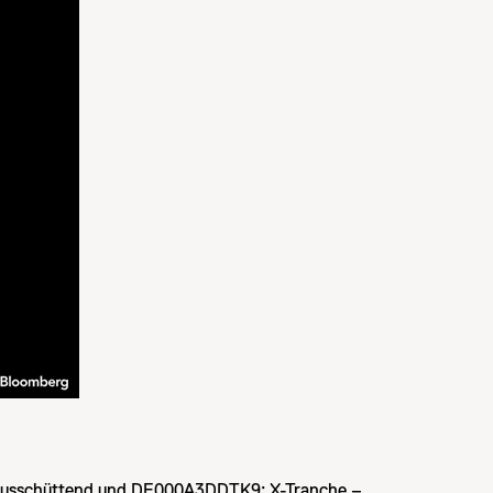
ausschüttend und DE000A3DDTK9: X-Tranche –