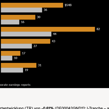
ertentwicklung (TR) von
-0.61%
(DE000A2QND12: I-Tranche – 