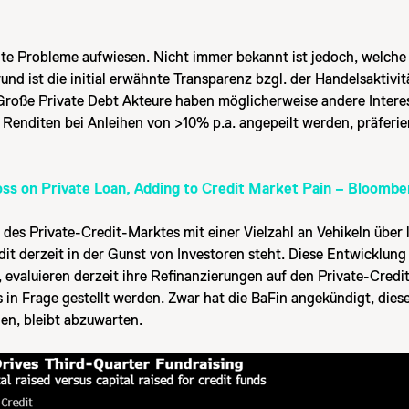
te Probleme aufwiesen. Nicht immer bekannt ist jedoch, welch
d ist die initial erwähnte Transparenz bzgl. der Handelsaktivit
oße Private Debt Akteure haben möglicherweise andere Interess
Renditen bei Anleihen von >10% p.a. angepeilt werden, präferiert
s on Private Loan, Adding to Credit Market Pain – Bloombe
es Private-Credit-Marktes mit einer Vielzahl an Vehikeln über li
dit derzeit in der Gunst von Investoren steht. Diese Entwicklun
 evaluieren derzeit ihre Refinanzierungen auf den Private-Cred
 als in Frage gestellt werden. Zwar hat die BaFin angekündigt, d
en, bleibt abzuwarten.