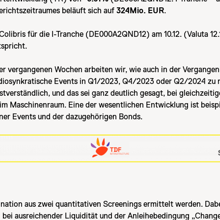
richtszeitraumes beläuft sich auf
324Mio. EUR
.
Colibris für die I-Tranche (DE000A2QND12) am 10.12. (Valuta 12
spricht.
r vergangenen Wochen arbeiten wir, wie auch in der Vergangenhe
idiosynkratische Events in Q1/2023, Q4/2023 oder Q2/2024 zu n
verständlich, und das sei ganz deutlich gesagt, bei gleichzeiti
g im Maschinenraum. Eine der wesentlichen Entwicklung ist beis
lner Events und der dazugehörigen Bonds.
nation aus zwei quantitativen Screenings ermittelt werden. Dab
le) bei ausreichender Liquidität und der Anleihebedingung „Cha