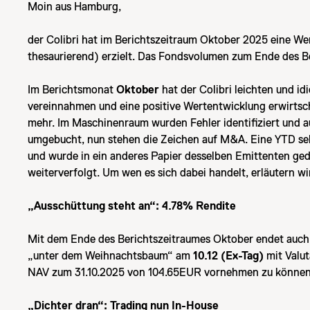
Moin aus Hamburg,
der Colibri hat im Berichtszeitraum Oktober 2025 eine W
thesaurierend) erzielt. Das Fondsvolumen zum Ende des Be
Im Berichtsmonat
Oktober
hat der Colibri leichten und i
vereinnahmen und eine positive Wertentwicklung erwirtscha
mehr. Im Maschinenraum wurden Fehler identifiziert und a
umgebucht, nun stehen die Zeichen auf M&A. Eine YTD sehr
und wurde in ein anderes Papier desselben Emittenten ged
weiterverfolgt. Um wen es sich dabei handelt, erläutern w
„Ausschüttung steht an“: 4.78% Rendite
Mit dem Ende des Berichtszeitraumes Oktober endet auch 
„unter dem Weihnachtsbaum“ am
10.12 (Ex-Tag)
mit Valu
NAV zum 31.10.2025 von 104.65EUR vornehmen zu können
„Dichter dran“: Trading nun In-House