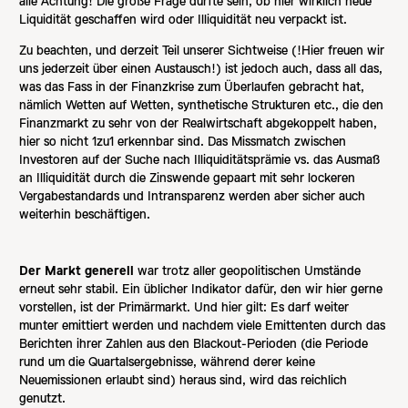
alle Achtung! Die große Frage dürfte sein, ob hier wirklich neue
Liquidität geschaffen wird oder Illiquidität neu verpackt ist.
Zu beachten, und derzeit Teil unserer Sichtweise (!Hier freuen wir
uns jederzeit über einen Austausch!) ist jedoch auch, dass all das,
was das Fass in der Finanzkrise zum Überlaufen gebracht hat,
nämlich Wetten auf Wetten, synthetische Strukturen etc., die den
Finanzmarkt zu sehr von der Realwirtschaft abgekoppelt haben,
hier so nicht 1zu1 erkennbar sind. Das Missmatch zwischen
Investoren auf der Suche nach Illiquiditätsprämie vs. das Ausmaß
an Illiquidität durch die Zinswende gepaart mit sehr lockeren
Vergabestandards und Intransparenz werden aber sicher auch
weiterhin beschäftigen.
Der Markt generell
war trotz aller geopolitischen Umstände
erneut sehr stabil. Ein üblicher Indikator dafür, den wir hier gerne
vorstellen, ist der Primärmarkt. Und hier gilt: Es darf weiter
munter emittiert werden und nachdem viele Emittenten durch das
Berichten ihrer Zahlen aus den Blackout-Perioden (die Periode
rund um die Quartalsergebnisse, während derer keine
Neuemissionen erlaubt sind) heraus sind, wird das reichlich
genutzt.