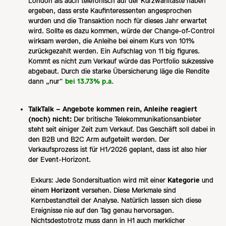
London als auch telefonisch auf der Kurzwahltaste haben
ergeben, dass erste Kaufinteressenten angesprochen
wurden und die Transaktion noch für dieses Jahr erwartet
wird. Sollte es dazu kommen, würde der Change-of-Control
wirksam werden, die Anleihe bei einem Kurs von 101%
zurückgezahlt werden. Ein Aufschlag von 11 big figures.
Kommt es nicht zum Verkauf würde das Portfolio sukzessive
abgebaut. Durch die starke Übersicherung läge die Rendite
dann „nur“
bei 13.73% p.a.
TalkTalk – Angebote kommen rein, Anleihe reagiert
(noch) nicht:
Der britische Telekommunikationsanbieter
steht seit einiger Zeit zum Verkauf. Das Geschäft soll dabei in
den B2B und B2C Arm aufgeteilt werden. Der
Verkaufsprozess ist für H1/2026 geplant, dass ist also hier
der Event-Horizont.
Exkurs: Jede Sondersituation wird mit einer
Kategorie
und
einem
Horizont
versehen. Diese Merkmale sind
Kernbestandteil der Analyse. Natürlich lassen sich diese
Ereignisse nie auf den Tag genau hervorsagen.
Nichtsdestotrotz muss dann in H1 auch merklicher