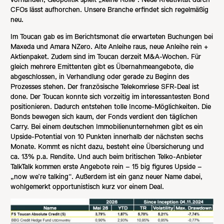
CFOs lässt aufhorchen. Unsere Branche erfindet sich regelmäßig
neu.
Im Toucan gab es im Berichtsmonat die erwarteten Buchungen bei
Maxeda und Amara NZero. Alte Anleihe raus, neue Anleihe rein +
Aktienpaket. Zudem sind im Toucan derzeit M&A-Wochen. Für
gleich mehrere Emittenten gibt es Übernahmeangebote, die
abgeschlossen, in Verhandlung oder gerade zu Beginn des
Prozesses stehen. Der französische Telekomriese SFR-Deal ist
done. Der Toucan konnte sich vorzeitig im interessantesten Bond
positionieren. Dadurch entstehen tolle Income-Möglichkeiten. Die
Bonds bewegen sich kaum, der Fonds verdient den täglichen
Carry. Bei einem deutschen Immobilienunternehmen gibt es ein
Upside-Potential von 10 Punkten innerhalb der nächsten sechs
Monate. Kommt es nicht dazu, besteht eine Übersicherung und
ca. 13% p.a. Rendite. Und auch beim britischen Telko-Anbieter
TalkTalk kommen erste Angebote rein – 15 big figures Upside –
„now we’re talking“. Außerdem ist ein ganz neuer Name dabei,
wohlgemerkt opportunistisch kurz vor einem Deal.