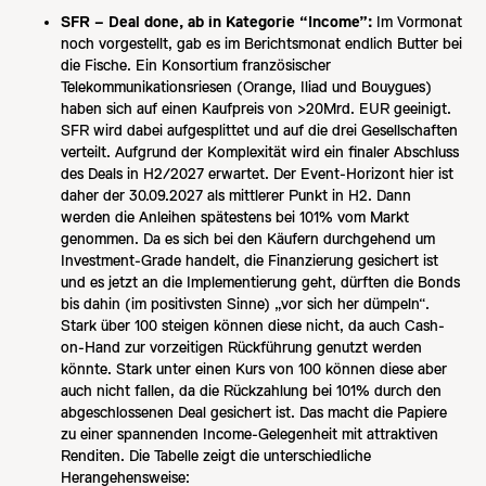
SFR – Deal done, ab in Kategorie “Income”:
Im Vormonat
noch vorgestellt, gab es im Berichtsmonat endlich Butter bei
die Fische. Ein Konsortium französischer
Telekommunikationsriesen (Orange, Iliad und Bouygues)
haben sich auf einen Kaufpreis von >20Mrd. EUR geeinigt.
SFR wird dabei aufgesplittet und auf die drei Gesellschaften
verteilt. Aufgrund der Komplexität wird ein finaler Abschluss
des Deals in H2/2027 erwartet. Der Event-Horizont hier ist
daher der 30.09.2027 als mittlerer Punkt in H2. Dann
werden die Anleihen spätestens bei 101% vom Markt
genommen. Da es sich bei den Käufern durchgehend um
Investment-Grade handelt, die Finanzierung gesichert ist
und es jetzt an die Implementierung geht, dürften die Bonds
bis dahin (im positivsten Sinne) „vor sich her dümpeln“.
Stark über 100 steigen können diese nicht, da auch Cash-
on-Hand zur vorzeitigen Rückführung genutzt werden
könnte. Stark unter einen Kurs von 100 können diese aber
auch nicht fallen, da die Rückzahlung bei 101% durch den
abgeschlossenen Deal gesichert ist. Das macht die Papiere
zu einer spannenden Income-Gelegenheit mit attraktiven
Renditen. Die Tabelle zeigt die unterschiedliche
Herangehensweise: