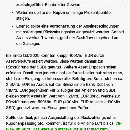
zurückgeführt
Ein direkter Gewinn.
Weiterhin dürfte der
Kupon
um einige Prozentpunkte
steigen.
Ebenso sollte eine
Verschärfung
der Anleihebedingungen
mit sofortigem Rückzahlungsplan eingesetzt werden. Sobald
Assets verkauft werden, geht der Cashflow umgehend an
die Gläubiger.
Bis Ende Q3/2025 konnten knapp 400Mio. EUR durch
Assetverkäufe erzielt werden. Diese wurden damals zur
Rückführung der SSDs genutzt. Weitere Asset Disposals sollen
erfolgen. Damit man jedoch nicht als forced-seller auftreten muss,
steht eine Einigung im Interesse aller Beteiligten. Somit stehen ca.
2.3Mrd. EUR an Assets auf der Bilanz einem Bank-Debt von
1.1Mrd. EUR gegenüber. Für Gläubiger der Anleihen und SSDs
bleiben somit Assets im Wert von 1.2Mrd. EUR übrig, welche zur
Rückführung von 590Mio. EUR (400Mio. EUR Anleihe + 190Mio.
SSD) genutzt werden. Ein angenehmer Puffer.
Sollte der Deal, je nach Ausgestaltung der Rückzahlungshöhe,
Kuponanpassung etc. kommen, ist für die Anleihe Luft bis ca.
76-
80% im Kurs. Das wäre ein attraktiver Aufschlag zum