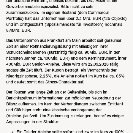
Der deutsche Emittent, ehemals bekannt als DIC-Asset ist ein
Gewerbeimmobilienspezialist. Bitte nicht zu sehr
zusammenzucken. Im eigenen Bestand (dem Commercial
Portfolio) hält das Unternehmen über 2.3 Mrd. EUR (125 Objekte)
und im Drittgeschäft (Spezialmandate für Investoren) nochmals
8.4Mrd. EUR.
Das Unternehmen aus Frankfurt am Main arbeitet seit geraumer
Zeit an einer Refinanzierungslösung mit Gläubigern ihrer
Schuldscheindarlehen (kurzfristig fällig ca. 90Mio. EUR, in den
nächsten Jahren ca. 100Mio. EUR) und dem Kerninstrument, ihrer
400Mio. EUR Senior-Anleihe. Diese wird am 22.09.2026 fällig,
sodass die Zeit läuft. Der Kupon beträgt, ein Vermächtnis der
Niedrigzinsphase, 2.25%, die Anleihe notiert im Kurs bei ca. 65%
und deutet somit das Stress-Charakter auf.
Der Toucan war lange Zeit an der Seitenlinie, bis sich im
Berichtszeitraum Informationen zur möglichen Neuordnung der
Bilanz aufkamen. Im Kern der Verhandlungen zwischen Emittent
und Gläubiger steht eine klassische Verlängerung der
(Anleihe-)laufzeit. Um Zustimmung zu erlangen, bedarf es einiger
Anpassungen in der Struktur:
Ein Teil der Anleihe sollte sofort, und zwar im Kurs zu 100%,