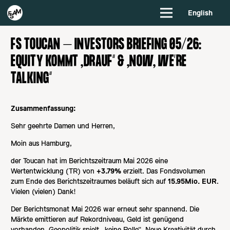
English
FS TOUCAN – INVESTORS BRIEFING 05/26:
EQUITY KOMMT „DRAUF“ & „NOW, WE’RE
TALKING“
Zusammenfassung:
Sehr geehrte Damen und Herren,
Moin aus Hamburg,
der Toucan hat im Berichtszeitraum Mai 2026 eine
Wertentwicklung (TR) von
+3.79%
erzielt. Das Fondsvolumen
zum Ende des Berichtszeitraumes beläuft sich auf
15.95Mio. EUR
.
Vielen (vielen) Dank!
Der Berichtsmonat Mai 2026 war erneut sehr spannend. Die
Märkte emittieren auf Rekordniveau, Geld ist genügend
vorhanden, Geopolitik spielt „keine Rolle“. Neue Kreativität durch