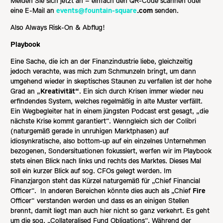
Melden Sie sich jetzt an – einfach den QR-Code scannen oder
eine E-Mail an
events@fountain-square
.com
senden.
Also Always Risk-On & Abflug!
Playbook
Eine Sache, die ich an der Finanzindustrie liebe, gleichzeitig
jedoch verachte, was mich zum Schmunzeln bringt, um dann
umgehend wieder in skeptisches Staunen zu verfallen ist der hohe
Grad an „
Kreativität“
. Ein sich durch Krisen immer wieder neu
erfindendes System, welches regelmäßig in alte Muster verfällt.
Ein Wegbegleiter hat in einem jüngsten Podcast erst gesagt, „die
nächste Krise kommt garantiert“. Wenngleich sich der Colibri
(naturgemäß gerade in unruhigen Marktphasen) auf
idiosynkratische, also bottom-up auf ein einzelnes Unternehmen
bezogenen, Sondersituationen fokussiert, werfen wir im Playbook
stets einen Blick nach links und rechts des Marktes. Dieses Mal
soll ein kurzer Blick auf sog. CFOs gelegt werden. Im
Finanzjargon steht das Kürzel naturgemäß für „Chief Financial
Officer“. In anderen Bereichen könnte dies auch als „Chief
Fire
Officer“ verstanden werden und dass es an einigen Stellen
brennt, damit liegt man auch hier nicht so ganz verkehrt. Es geht
um die sog. „Collateralised Fund Obligations“. Während der