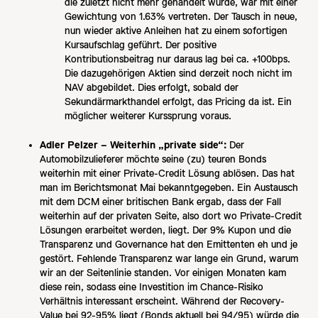
die zuletzt nicht mehr gehandelt wurde, war mit einer
Gewichtung von 1.63% vertreten. Der Tausch in neue,
nun wieder aktive Anleihen hat zu einem sofortigen
Kursaufschlag geführt. Der positive
Kontributionsbeitrag nur daraus lag bei ca. +100bps.
Die dazugehörigen Aktien sind derzeit noch nicht im
NAV abgebildet. Dies erfolgt, sobald der
Sekundärmarkthandel erfolgt, das Pricing da ist. Ein
möglicher weiterer Kurssprung voraus.
Adler Pelzer – Weiterhin „private side“:
Der
Automobilzulieferer möchte seine (zu) teuren Bonds
weiterhin mit einer Private-Credit Lösung ablösen. Das hat
man im Berichtsmonat Mai bekanntgegeben. Ein Austausch
mit dem DCM einer britischen Bank ergab, dass der Fall
weiterhin auf der privaten Seite, also dort wo Private-Credit
Lösungen erarbeitet werden, liegt. Der 9% Kupon und die
Transparenz und Governance hat den Emittenten eh und je
gestört. Fehlende Transparenz war lange ein Grund, warum
wir an der Seitenlinie standen. Vor einigen Monaten kam
diese rein, sodass eine Investition im Chance-Risiko
Verhältnis interessant erscheint. Während der Recovery-
Value bei 92-95% liegt (Bonds aktuell bei 94/95) würde die