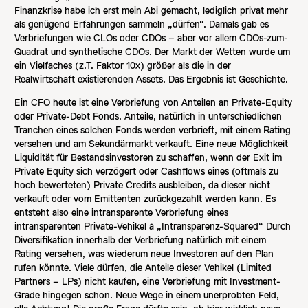
Finanzkrise habe ich erst mein Abi gemacht, lediglich privat mehr
als genügend Erfahrungen sammeln „dürfen“. Damals gab es
Verbriefungen wie CLOs oder CDOs – aber vor allem CDOs-zum-
Quadrat und synthetische CDOs. Der Markt der Wetten wurde um
ein Vielfaches (z.T. Faktor 10x) größer als die in der
Realwirtschaft existierenden Assets. Das Ergebnis ist Geschichte.
Ein CFO heute ist eine Verbriefung von Anteilen an Private-Equity
oder Private-Debt Fonds. Anteile, natürlich in unterschiedlichen
Tranchen eines solchen Fonds werden verbrieft, mit einem Rating
versehen und am Sekundärmarkt verkauft. Eine neue Möglichkeit
Liquidität für Bestandsinvestoren zu schaffen, wenn der Exit im
Private Equity sich verzögert oder Cashflows eines (oftmals zu
hoch bewerteten) Private Credits ausbleiben, da dieser nicht
verkauft oder vom Emittenten zurückgezahlt werden kann. Es
entsteht also eine intransparente Verbriefung eines
intransparenten Private-Vehikel à „Intransparenz-Squared“ Durch
Diversifikation innerhalb der Verbriefung natürlich mit einem
Rating versehen, was wiederum neue Investoren auf den Plan
rufen könnte. Viele dürfen, die Anteile dieser Vehikel (Limited
Partners – LPs) nicht kaufen, eine Verbriefung mit Investment-
Grade hingegen schon. Neue Wege in einem unerprobten Feld,