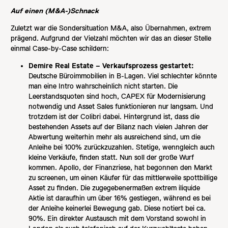
Auf einen (M&A-)Schnack
Zuletzt war die Sondersituation M&A, also Übernahmen, extrem
prägend. Aufgrund der Vielzahl möchten wir das an dieser Stelle
einmal Case-by-Case schildern:
Demire Real Estate – Verkaufsprozess gestartet:
Deutsche Büroimmobilien in B-Lagen. Viel schlechter könnte
man eine Intro wahrscheinlich nicht starten. Die
Leerstandsquoten sind hoch, CAPEX für Modernisierung
notwendig und Asset Sales funktionieren nur langsam. Und
trotzdem ist der Colibri dabei. Hintergrund ist, dass die
bestehenden Assets auf der Bilanz nach vielen Jahren der
Abwertung weiterhin mehr als ausreichend sind, um die
Anleihe bei 100% zurückzuzahlen. Stetige, wenngleich auch
kleine Verkäufe, finden statt. Nun soll der große Wurf
kommen. Apollo, der Finanzriese, hat begonnen den Markt
zu screenen, um einen Käufer für das mittlerweile spottbillige
Asset zu finden. Die zugegebenermaßen extrem iliquide
Aktie ist daraufhin um über 16% gestiegen, während es bei
der Anleihe keinerlei Bewegung gab. Diese notiert bei ca.
90%. Ein direkter Austausch mit dem Vorstand sowohl in