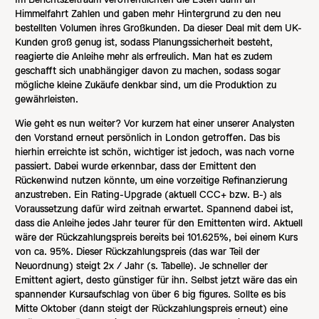
Himmelfahrt Zahlen und gaben mehr Hintergrund zu den neu
bestellten Volumen ihres Großkunden. Da dieser Deal mit dem UK-
Kunden groß genug ist, sodass Planungssicherheit besteht,
reagierte die Anleihe mehr als erfreulich. Man hat es zudem
geschafft sich unabhängiger davon zu machen, sodass sogar
mögliche kleine Zukäufe denkbar sind, um die Produktion zu
gewährleisten.
Wie geht es nun weiter? Vor kurzem hat einer unserer Analysten
den Vorstand erneut persönlich in London getroffen. Das bis
hierhin erreichte ist schön, wichtiger ist jedoch, was nach vorne
passiert. Dabei wurde erkennbar, dass der Emittent den
Rückenwind nutzen könnte, um eine vorzeitige Refinanzierung
anzustreben. Ein Rating-Upgrade (aktuell CCC+ bzw. B-) als
Voraussetzung dafür wird zeitnah erwartet. Spannend dabei ist,
dass die Anleihe jedes Jahr teurer für den Emittenten wird. Aktuell
wäre der Rückzahlungspreis bereits bei 101.625%, bei einem Kurs
von ca. 95%. Dieser Rückzahlungspreis (das war Teil der
Neuordnung) steigt 2x / Jahr (s. Tabelle). Je schneller der
Emittent agiert, desto günstiger für ihn. Selbst jetzt wäre das ein
spannender Kursaufschlag von über 6 big figures. Sollte es bis
Mitte Oktober (dann steigt der Rückzahlungspreis erneut) eine