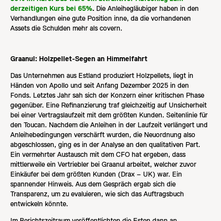
derzeitigen Kurs bei 65%
.
Die Anleihegläubiger haben in den
Verhandlungen eine gute Position inne, da die vorhandenen
Assets die Schulden mehr als covern.
Graanul: Holzpellet-Segen an Himmelfahrt
Das Unternehmen aus Estland produziert Holzpellets, liegt in
Händen von Apollo und seit Anfang Dezember 2025 in den
Fonds. Letztes Jahr sah sich der Konzern einer kritischen Phase
gegenüber. Eine Refinanzierung traf gleichzeitig auf Unsicherheit
bei einer Vertragslaufzeit mit dem größten Kunden. Seitenlinie für
den Toucan. Nachdem die Anleihen in der Laufzeit verlängert und
Anleihebedingungen verschärft wurden, die Neuordnung also
abgeschlossen, ging es in der Analyse an den qualitativen Part.
Ein vermehrter Austausch mit dem CFO hat ergeben, dass
mittlerweile ein Vertriebler bei Graanul arbeitet, welcher zuvor
Einkäufer bei dem größten Kunden (Drax – UK) war. Ein
spannender Hinweis. Aus dem Gespräch ergab sich die
Transparenz, um zu evaluieren, wie sich das Auftragsbuch
entwickeln könnte.
Im Berichtszeitraum veröffentlichten die Esten dann an