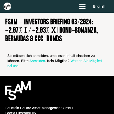
English
FSAM – INVESTORS BRIEFING 03/2024:
+2.07% (I) / +2.03% (X) | BOND-BONANZA,
BERMUDAS & CCC-BONDS
Sie müssen sich anmelden, um diesen Inhalt einsehen zu
können. Bitte
Anmelden
. Kein Mitglied?
Werden Sie Mitglied
bei uns
Fountain Square Asset Management GmbH
Große Elbstraße 45